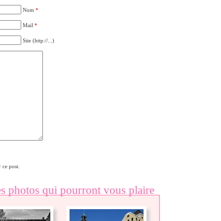
Nom
*
Mail
*
Site (http://...)
 ce post.
es photos qui pourront vous plaire