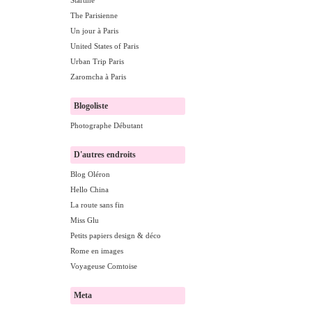
Startine
The Parisienne
Un jour à Paris
United States of Paris
Urban Trip Paris
Zaromcha à Paris
Blogoliste
Photographe Débutant
D'autres endroits
Blog Oléron
Hello China
La route sans fin
Miss Glu
Petits papiers design & déco
Rome en images
Voyageuse Comtoise
Meta