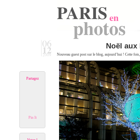
PARIS
en
photos
06
Noël aux 
12
2009
Nouveau guest post sur le blog, aujourd’hui ! Cette fois,
Partagez
Pin It