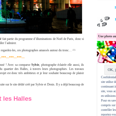
Une photo au
né
fait partie du programme d’illuminations de Noël de Paris, donc si
ller l’admirer.
 : regardez-les, ces photographes amassés autour du tronc… ^^
—***—***—***—
ionné ! Avec sa comparse
Sylvie
, photographe éclairée elle aussi, ils
du quartier des Halles, à travers leurs photographies. Les travaux
et est donc très ambitieux et je leur souhaite beaucoup de plaisir
Confidentiali
site utilise 
uite sur le site dédié créé par Sylvie et Denis. Il y a déjà beaucoup de
continuant à
site, vous a
en utilisions
t les Halles
Pour en savo
compris sur 
contrôler le
reportez-vou