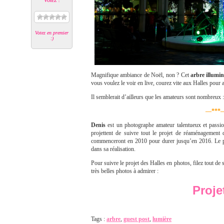
Votez !
Votez en premier
:)
Magnifique ambiance de Noël, non ? Cet
arbre illumi
vous voulez le voir en live, courez vite aux Halles pour a
Il semblerait d’ailleurs que les amateurs sont nombreux
—***
Denis
est un photographe amateur talentueux et pass
projettent de suivre tout le projet de réaménagement 
commenceront en 2010 pour durer jusqu’en 2016. Le proj
dans sa réalisation.
Pour suivre le projet des Halles en photos, filez tout de s
très belles photos à admirer :
Proje
Tags :
arbre
,
guest post
,
lumière