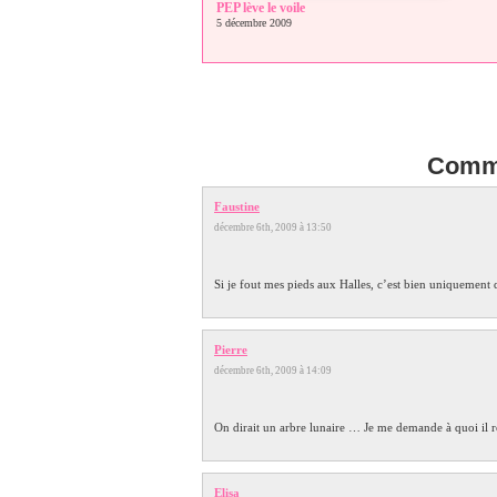
PEP lève le voile
5 décembre 2009
Comme
Faustine
décembre 6th, 2009 à 13:50
Si je fout mes pieds aux Halles, c’est bien uniquement d
Pierre
décembre 6th, 2009 à 14:09
On dirait un arbre lunaire … Je me demande à quoi il r
Elisa