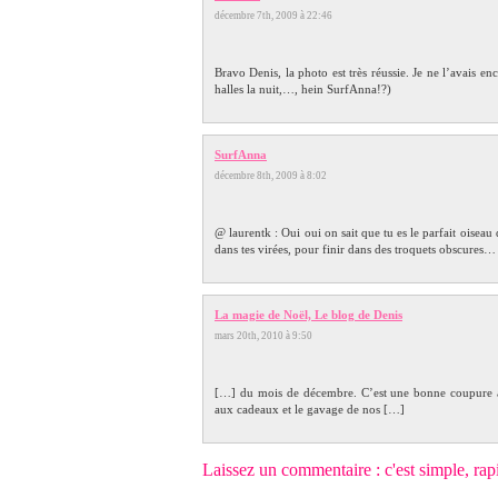
décembre 7th, 2009 à 22:46
Bravo Denis, la photo est très réussie. Je ne l’avais e
halles la nuit,…, hein SurfAnna!?)
SurfAnna
décembre 8th, 2009 à 8:02
@ laurentk : Oui oui on sait que tu es le parfait oiseau
dans tes virées, pour finir dans des troquets obscures… 
La magie de Noël, Le blog de Denis
mars 20th, 2010 à 9:50
[…] du mois de décembre. C’est une bonne coupure au 
aux cadeaux et le gavage de nos […]
Laissez un commentaire : c'est simple, rapide