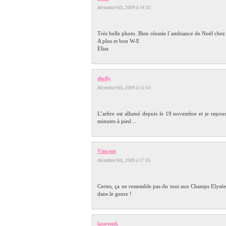
décembre 6th, 2009 à 14:33
Très belle photo. Bien réussie l´ambiance de Noël chez
A plus et bon W-E
Elisa
sheily
décembre 6th, 2009 à 15:54
L’arbre est allumé depuis le 19 novembre et je repouss
minutes à pied…
Vincent
décembre 6th, 2009 à 17:05
Certes, ça ne ressemble pas du tout aux Champs Elysées
dans le genre !
laurentk