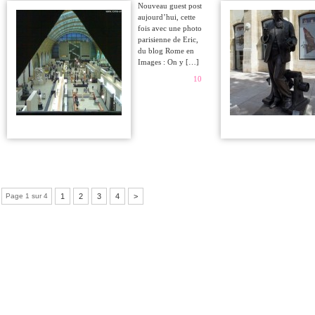
Nouveau guest post
aujourd’hui, cette
fois avec une photo
parisienne de Eric,
du blog Rome en
Images : On y […]
10
Page 1 sur 4
1
2
3
4
>