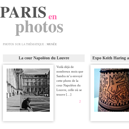
PARIS
en
photos
PHOTOS SUR LA THÉMATIQUE :
MUSÉE
La cour Napoléon du Louvre
Expo Keith Haring 
Voilà déjà de
nombreux mois que
Sandra m’a envoyé
cette photo de la
cour Napoléon du
Louvre, celle où se
trouve […]
2