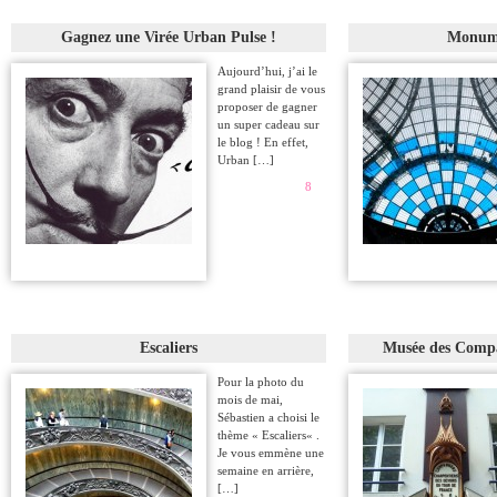
Gagnez une Virée Urban Pulse !
Monum
Aujourd’hui, j’ai le
grand plaisir de vous
proposer de gagner
un super cadeau sur
le blog ! En effet,
Urban […]
8
Escaliers
Musée des Compa
Pour la photo du
mois de mai,
Sébastien a choisi le
thème « Escaliers« .
Je vous emmène une
semaine en arrière,
[…]