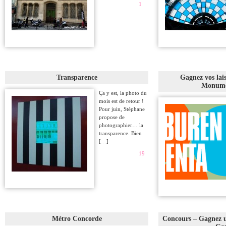
1
Transparence
Gagnez vos lais
Monume
Ça y est, la photo du
mois est de retour !
Pour juin, Stéphane
propose de
photographier… la
transparence. Bien
[…]
19
Métro Concorde
Concours – Gagnez u