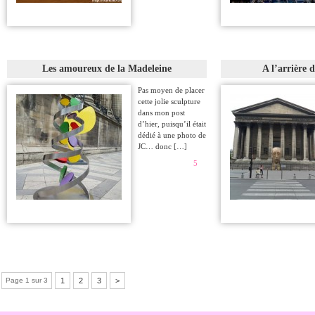
Les amoureux de la Madeleine
A l’arrière 
Pas moyen de placer
cette jolie sculpture
dans mon post
d’hier, puisqu’il était
dédié à une photo de
JC… donc […]
5
Page 1 sur 3
1
2
3
>