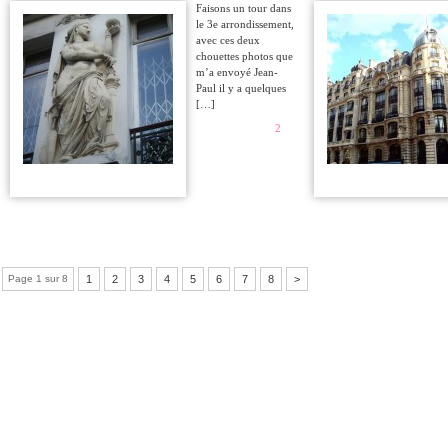
Faisons un tour dans
le 3e arrondissement,
avec ces deux
chouettes photos que
m’a envoyé Jean-
Paul il y a quelques
[…]
2
Page 1 sur 8
1
2
3
4
5
6
7
8
>