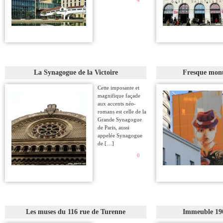
4
La Synagogue de la Victoire
Fresque monu
Cette imposante et
magnifique façade
aux accents néo-
romans est celle de la
Grande Synagogue
de Paris, aussi
appelée Synagogue
de […]
0
Les muses du 116 rue de Turenne
Immeuble 19