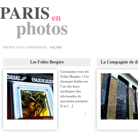
PARIS
en
photos
PHOTOS SUR LA THÉMATIQUE :
FAÇADE
Les Folies Bergère
La Compagnie de dis
Connaissez-vous les
Folies Bergère ? Cet
étonnant théâtre est
l’un des lieux
mythiques des
aficionados de
spectacles parisiens.
Il se […]
5