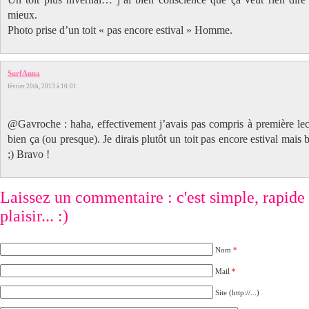
mieux.
Photo prise d’un toit « pas encore estival » Homme.
SurfAnna
février 20th, 2013 à 10:01
@Gavroche : haha, effectivement j’avais pas compris à première lec
bien ça (ou presque). Je dirais plutôt un toit pas encore estival mais
;) Bravo !
Laissez un commentaire : c'est simple, rapide e
plaisir... :)
Nom
*
Mail
*
Site (http://...)