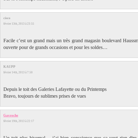
cisco
février 13th, 2013 à 23:55
Facile c’est un grand mais un très grand magasin boulevard Haussma
ouverte pour de grands occasions et pour les soldes…
KAUPP
février 14th, 2013 à 7:50
Depuis le toit des Galeries Lafayette ou du Printemps
Bravo, toujours de sublimes prises de vues
Gavroche
février 19th, 2013 à 22:17
Un toit plus hivernal… j’ai bien conscience que ça veut rien dire 