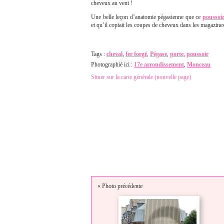
cheveux au vent !
Une belle leçon d’anatomie pégasienne que ce
poussoi
et qu’il copiait les coupes de cheveux dans les magazines
Tags :
cheval
,
fer forgé
,
Pégase
,
porte
,
poussoir
Photographié ici :
17e arrondissement
,
Monceau
Situer sur la carte générale (nouvelle page)
« Photo précédente