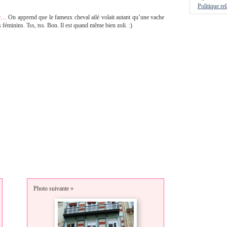
Politique re
r
… On apprend que le fameux cheval ailé volait autant qu’une vache
 féminins. Tss, tss. Bon. Il est quand même bien zoli. :)
Photo suivante »