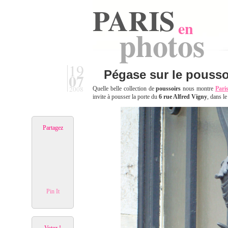
PARIS
en
photos
19
Pégase sur le poussoi
07
2008
Quelle belle collection de
poussoirs
nous montre
Pari
invite à pousser la porte du
6 rue Alfred Vigny
, dans l
Partagez
Pin It