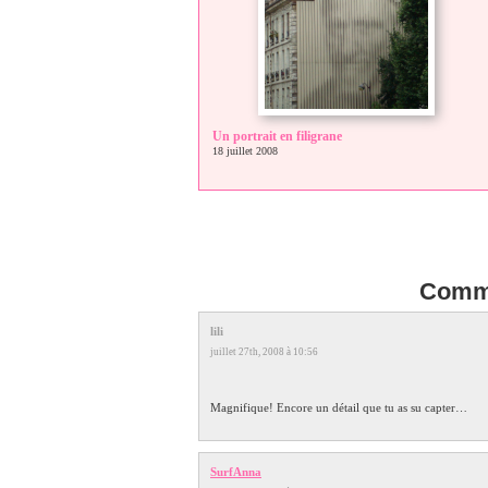
Un portrait en filigrane
18 juillet 2008
Comme
lili
juillet 27th, 2008 à 10:56
Magnifique! Encore un détail que tu as su capter…
SurfAnna