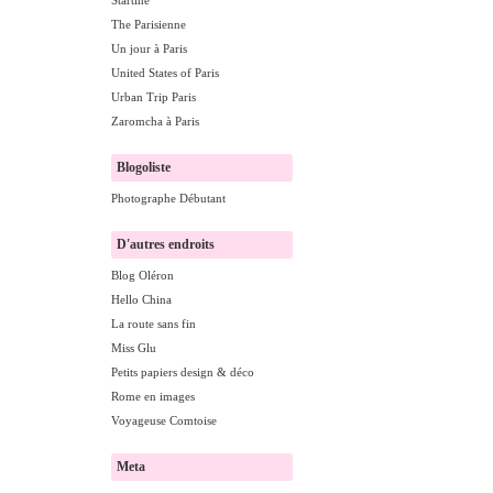
Startine
The Parisienne
Un jour à Paris
United States of Paris
Urban Trip Paris
Zaromcha à Paris
Blogoliste
Photographe Débutant
D'autres endroits
Blog Oléron
Hello China
La route sans fin
Miss Glu
Petits papiers design & déco
Rome en images
Voyageuse Comtoise
Meta