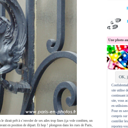
Une photo au
Confidentiali
site utilise 
continuant à
site, vous a
en utilisions
Pour en savo
compris sur 
le dirait prêt à s’envoler de ses ailes trop fines (ça vole combien, un
contrôler le
avant en position de départ. Et hop ! plongeon dans les rues de Paris,
reportez-vou