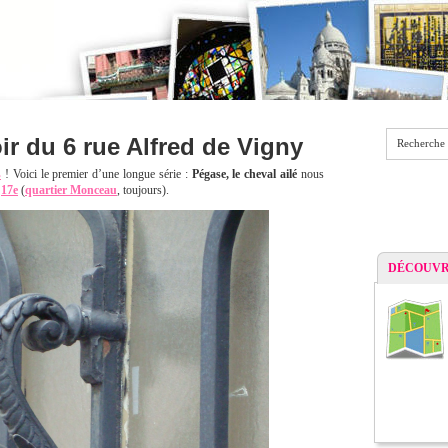
r du 6 rue Alfred de Vigny
Recherche
s
! Voici le premier d’une longue série :
Pégase, le cheval ailé
nous
e
17e
(
quartier Monceau
, toujours).
DÉCOUVR