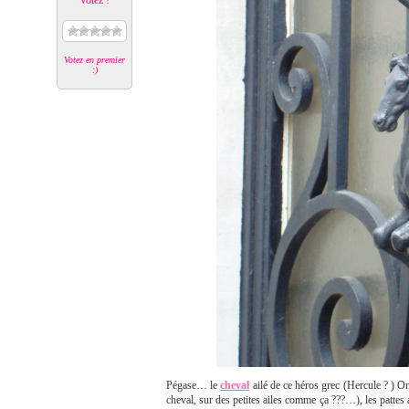
Votez !
Votez en premier
:)
Pégase… le
cheval
ailé de ce héros grec (Hercule ? ) On 
cheval, sur des petites ailes comme ça ???…), les pattes 