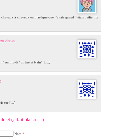
 chevaux à cheveux en plastique que j’avais quand j’étais petite. Ils
 en photos
” ou plutôt “Sirène et Nain“, […]
s
ris sur […]
 et ça fait plaisir... :)
Nom
*