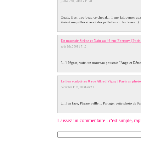
juillet 27th, 2008 à 11:28
Ouais, il est trop beau ce cheval… il me fait penser aux
étaient maquillés et avait des paillettes sur les fesses. :)
Un poussoir Sirène et Nain au 46 rue Fortuny | Paris
août 9th, 2008 à 7:12
[…] Pégase, voici un nouveau poussoir “Ange et Démon
Le lion sculpté au 8 rue Alfred Vigny | Paris en photo
décembre 11th, 2008 à 6:11
[…] en face, Pégase veille… Partager cette photo de Pa
Laissez un commentaire : c'est simple, rapide