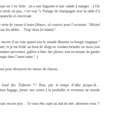
 mais on s’en fiche : on a une baguette et une salade à manger. :-) On
es envie un peu, c’est vrai !). Partage de champagne avec la table d’à
mpatoche et conviviale.
 série de yaourt à boire (blancs, of course) pour l’occasion ! Michel
es sur les tables… Trop chou (et miam) !
e encore d’un cran quand tout le monde illumine sa bougie magique !
née, et je me brûle un bout de doigt en voulant éteindre un tison (oui
ertaines personnes galérer à faire des photos tout en tentant de garder
ougie dans l’autre main ! :)
irons pour découvrir les tenues de chacun…
fond des Tuileries !!! Bon, pas le temps d’aller jusque-là…
ions bagage, jetons nos restes à la poubelles et revenons au monde
faisait encore jour… Si vous êtes sujet au mal de mer, abstenez-vous !!