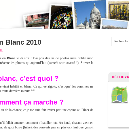
n Blanc 2010
Recherche
11
!
r en Blanc
jeudi soir ! J’ai pris des tas de photos mais oublié mon
ésente les photos qu’aujourd’hui (samedi soir taaaard !). Suivez le
blanc, c’est quoi ?
DÉCOUVR
e vient habillé en blanc. Ce qui est rigolo, c’est que’ les convives ne
 toute dernière minute !:!!!
omment ça marche ?
ai eu de la chance, et je me suis fait inviter par une copine au Dîner de
’il fallait amener, comment s’habiller, etc. Au final, chacun vient en
r, de quoi boire (héhé), des couverts pas en plastoc (faut que ça soit