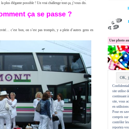
 la plus élégante possible ! Un vrai challenge tout ça, j’vous dis.
omment ça se passe ?
vité… c’est bon, on s’est pas trompés, y a plein d’autres gens en
Une photo au
Confidentiali
site utilise 
continuant à
site, vous a
en utilisions
Pour en savo
compris sur 
contrôler le
reportez-vou