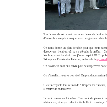
Tout le monde est monté ! on nous demande de tirer les 
d’autres bus remplis à craquer avec des gens en habits b
On nous donne un plan de table pour que nous sachio
découvrons l’endroit où va se dérouler le méfait ! Ce
Youhou, c’est l’endroit que j’avais espéré !!! Trop l
Triomphe à l’entrée des Tuileries, en face de la
pyramid
On traverse la cour du Louvre pour se diriger vers notr
On s’installe… tout va très vite ! On prend possession de
C’est incroyable tout ce monde ! D’après les rumeurs
s’émerveille et découvre…
La nuit commence à tomber. C’est tout simplement mag
tables aussi, et les yeux des invités brillent… (mais ça c’e