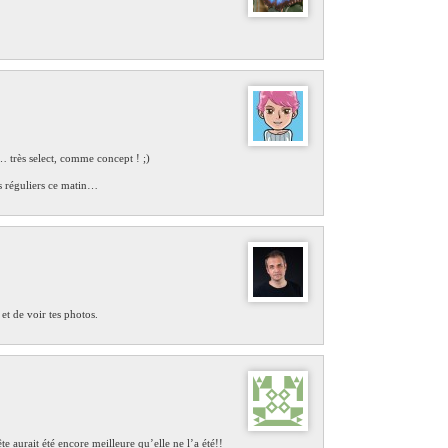
… très select, comme concept ! ;)
s réguliers ce matin…
et de voir tes photos.
te aurait été encore meilleure qu’elle ne l’a été!!