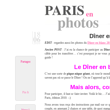
PARIS
en
photos
18
Dîner e
06
2010
EDIT
: regardez aussi les photos du
Dîner en blanc 20
Ancien POST
: J’ai eu la chance de participer au
Dîne
câble pour les transférer… c’est pourquoi je ne vous pr
guide !
Partagez
Le Dîner en 
C’est une sorte de
pique-nique géant
, où tout le mond
savent pas où se passe le Dîner ! On ne l’apprend qu’à la
Mais alors, c
Pin It
Pour participer, il faut se faire inviter. Voilà le hic… J’
Paris, édition 2010. :-)
Nous avons tous reçu des instructions par mail sur ce qu
couple, en amenant 2 chaises et une table, de quoi mange