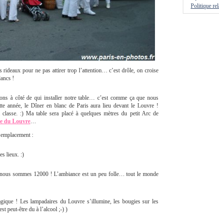
Politique re
rideaux pour ne pas attirer trop l’attention… c’est drôle, on croise
lancs !
ns à côté de qui installer notre table… c’est comme ça que nous
tte année, le Dîner en blanc de Paris aura lieu devant le Louvre !
a classe. :) Ma table sera placé à quelques mètres du petit Arc de
e du Louvre
…
e emplacement :
s lieux. :)
, nous sommes 12000 ! L’ambiance est un peu folle… tout le monde
ique ! Les lampadaires du Louvre s’illumine, les bougies sur les
st peut-être du à l’alcool ;-) )