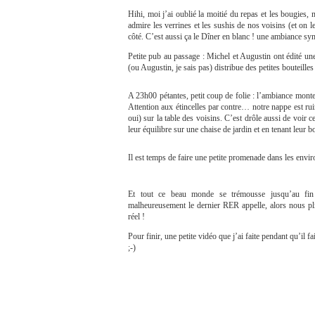
Hihi, moi j’ai oublié la moitié du repas et les bougies,
admire les verrines et les sushis de nos voisins (et on l
côté. C’est aussi ça le Dîner en blanc ! une ambiance sy
Petite pub au passage : Michel et Augustin ont édité une
(ou Augustin, je sais pas) distribue des petites bouteill
A 23h00 pétantes, petit coup de folie : l’ambiance mont
Attention aux étincelles par contre… notre nappe est rui
oui) sur la table des voisins. C’est drôle aussi de voir c
leur équilibre sur une chaise de jardin et en tenant leur b
Il est temps de faire une petite promenade dans les env
Et tout ce beau monde se trémousse jusqu’au fin 
malheureusement le dernier RER appelle, alors nous pl
réel !
Pour finir, une petite vidéo que j’ai faite pendant qu’il 
;-)