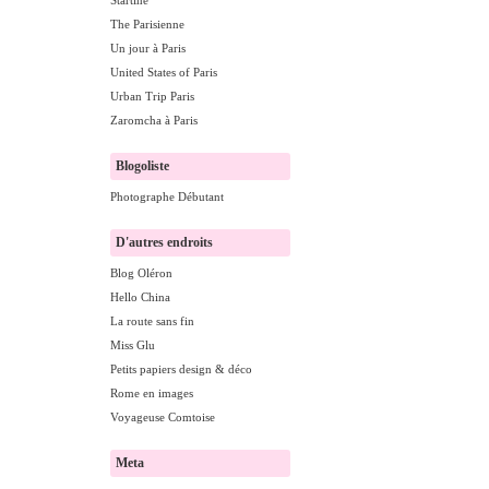
Startine
The Parisienne
Un jour à Paris
United States of Paris
Urban Trip Paris
Zaromcha à Paris
Blogoliste
Photographe Débutant
D'autres endroits
Blog Oléron
Hello China
La route sans fin
Miss Glu
Petits papiers design & déco
Rome en images
Voyageuse Comtoise
Meta