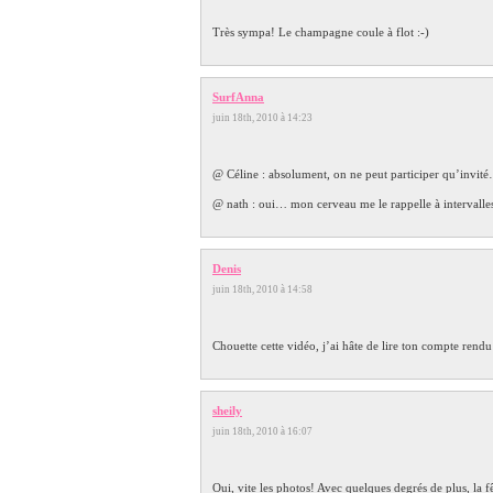
Très sympa! Le champagne coule à flot :-)
SurfAnna
juin 18th, 2010 à 14:23
@ Céline : absolument, on ne peut participer qu’invité
@ nath : oui… mon cerveau me le rappelle à intervalle
Denis
juin 18th, 2010 à 14:58
Chouette cette vidéo, j’ai hâte de lire ton compte rendu 
sheily
juin 18th, 2010 à 16:07
Oui, vite les photos! Avec quelques degrés de plus, la fê