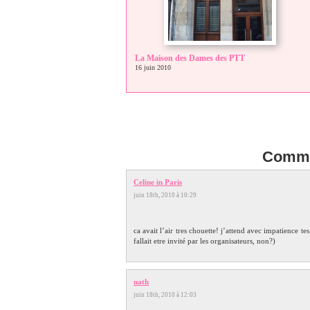
La Maison des Dames des PTT
16 juin 2010
Comme
Celine in Paris
juin 18th, 2010 à 10:29
ca avait l’air tres chouette! j’attend avec impatience tes 
fallait etre invité par les organisateurs, non?)
nath
juin 18th, 2010 à 12:03