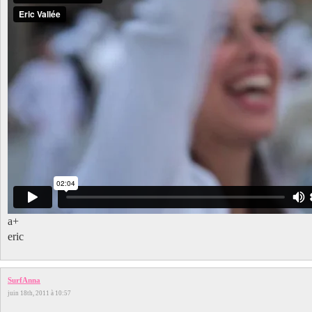
a+
eric
SurfAnna
juin 18th, 2011 à 10:57