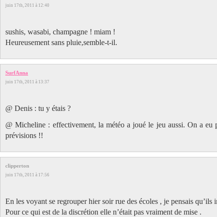
juin 17th, 2011 à 12:40
sushis, wasabi, champagne ! miam !
Heureusement sans pluie,semble-t-il.
SurfAnna
juin 17th, 2011 à 13:37
@ Denis : tu y étais ?
@ Micheline : effectivement, la météo a joué le jeu aussi. On a eu 
prévisions !!
clipperton
juin 17th, 2011 à 17:56
En les voyant se regrouper hier soir rue des écoles , je pensais qu’ils 
Pour ce qui est de la discrétion elle n’était pas vraiment de mise .