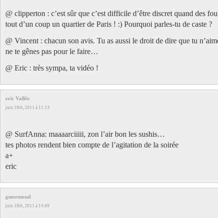
@ clipperton : c’est sûr que c’est difficile d’être discret quand des fo
tout d’un coup un quartier de Paris ! :) Pourquoi parles-tu de caste ?
@ Vincent : chacun son avis. Tu as aussi le droit de dire que tu n’aim
ne te gênes pas pour le faire…
@ Eric : très sympa, ta vidéo !
eric Vallée
juin 18th, 2011 à 11:13
@ SurfAnna: maaaarciiiii, zon l’air bon les sushis…
tes photos rendent bien compte de l’agitation de la soirée
a+
eric
gmermoud
juin 18th, 2011 à 14:09