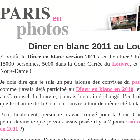
PARIS
en
photos
Dîner en blanc 2011 au Lo
Et voilà, le
Dîner en blanc version 2011
a eu lieu hier ! Ré
15000 personnes, 5000 dans la Cour Carrée du
Louvre
, et
Notre-Dame !
Je dois dire que je suis un peu jalouse des convives du
par
comme j’avais déjà participé au
Dîner en blanc en 2010
, e
au Carrousel du Louvre, j’aurais bien aimé changé d’endroit
que le charme de la Cour du Louvre a tout de même été fanta
Bon, finalement, personne n’avait trouvé pour la Cour Car
petite devinette que je vous avais posée il y a 2 jours :
où a
en 2011
?)
Ambiance comme l’année dernière : intimiste, chic, organisa