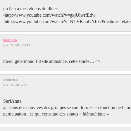
un lien a mes videos du diner:
-http://www.youtube.com/watch?v=gxjUlwrfEdw
-http://www.youtube.com/watch?v=NTVK5oGYbxc&feature=relate
SurfAnna
juin 18th, 2011 à 14:19
merci gmermoud ! Belle ambiance, cette soirée… ^^
clipperton
juin 18th, 2011 à 18:51
SurfAnna
au seins des convives des groupes se sont formés en fonction de l’an
participation . ce qui constitue des strates « hiérarchique »