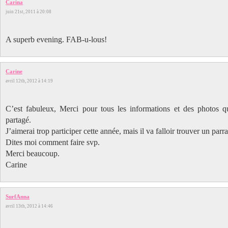
Carina
juin 21st, 2011 à 20:08
A superb evening. FAB-u-lous!
Carine
avril 12th, 2012 à 14:19
C’est fabuleux, Merci pour tous les informations et des photos 
partagé.
J’aimerai trop participer cette année, mais il va falloir trouver un parrai
Dites moi comment faire svp.
Merci beaucoup.
Carine
SurfAnna
avril 13th, 2012 à 14:46