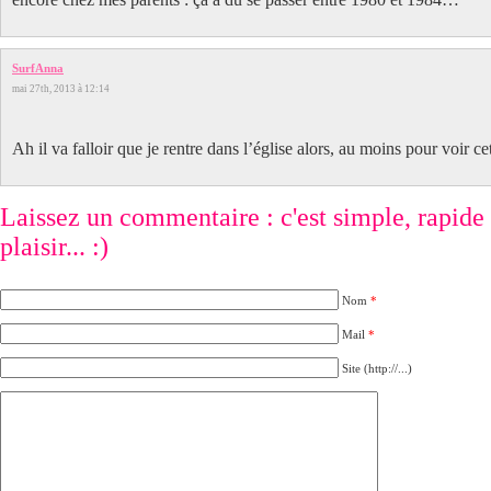
SurfAnna
mai 27th, 2013 à 12:14
Ah il va falloir que je rentre dans l’église alors, au moins pour voir cet
Laissez un commentaire : c'est simple, rapide e
plaisir... :)
Nom
*
Mail
*
Site (http://...)