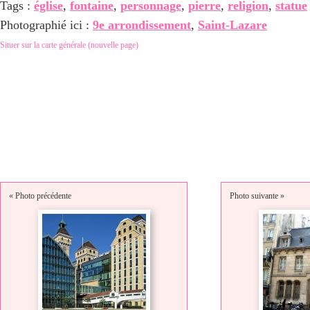
Tags :
église
,
fontaine
,
personnage
,
pierre
,
religion
,
statue
Photographié ici :
9e arrondissement
,
Saint-Lazare
Situer sur la carte générale (nouvelle page)
« Photo précédente
Photo suivante »