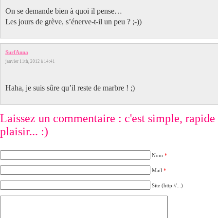
On se demande bien à quoi il pense…
Les jours de grève, s’énerve-t-il un peu ? ;-))
SurfAnna
janvier 11th, 2012 à 14:41
Haha, je suis sûre qu’il reste de marbre ! ;)
Laissez un commentaire : c'est simple, rapide e
plaisir... :)
Nom
*
Mail
*
Site (http://...)