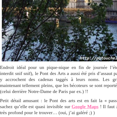
Endroit idéal pour un pique-nique en fin de journée l’été
interdit snif snif), le Pont des Arts a aussi été pris d’assaut
y accrochent des cadenas taggés à leurs noms. Les gri
maintenant tellement pleins, que les bécoteurs se sont reporté
(celui derrière Notre-Dame de Paris par ex.) !!
Petit détail amusant : le Pont des arts est en fait la « pass
sachez qu’elle est quasi invisible sur
Google Maps
! Il faut
très profond pour le trouver… (oui, j’ai galéré ;) )