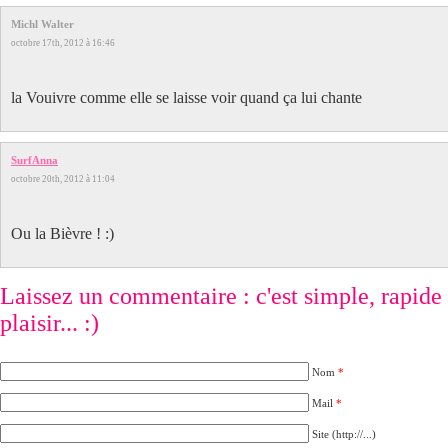
Michl Walter
octobre 17th, 2012 à 16:46
la Vouivre comme elle se laisse voir quand ça lui chante
SurfAnna
octobre 20th, 2012 à 11:04
Ou la Bièvre ! :)
Laissez un commentaire : c'est simple, rapide e
plaisir... :)
Nom
*
Mail
*
Site (http://...)