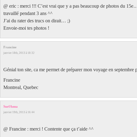
@ eric : merci !!! C’est vrai que y a pas beaucoup de photos du 15e… 
travaillé pendant 3 ans ^^
J’ai du rater des trucs on dirait… ;)
Envoie-moi tes photos !
Francine
janvier 18th, 2013 à 18:32
Génial ton site, ca me permet de préparer mon voyage en septembre 
Francine
Montreal, Quebec
SurfAnna
janvier 19th, 2013 à 16:44
@ Francine : merci ! Contente que ça t’aide ^^