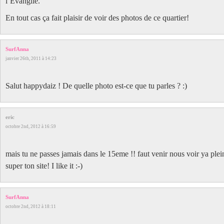
l’Evangile.
En tout cas ça fait plaisir de voir des photos de ce quartier!
SurfAnna
janvier 26th, 2011 à 14:23
Salut happydaiz ! De quelle photo est-ce que tu parles ? :)
eric
octobre 2nd, 2012 à 16:59
mais tu ne passes jamais dans le 15eme !! faut venir nous voir ya plei
super ton site! I like it :-)
SurfAnna
octobre 2nd, 2012 à 18:11