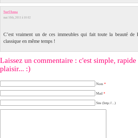
SurfAnna
mai 10th, 2011 à 10:02
C’est vraiment un de ces immeubles qui fait toute la beauté de P
classique en même temps !
Laissez un commentaire : c'est simple, rapide e
plaisir... :)
Nom
*
Mail
*
Site (http://...)