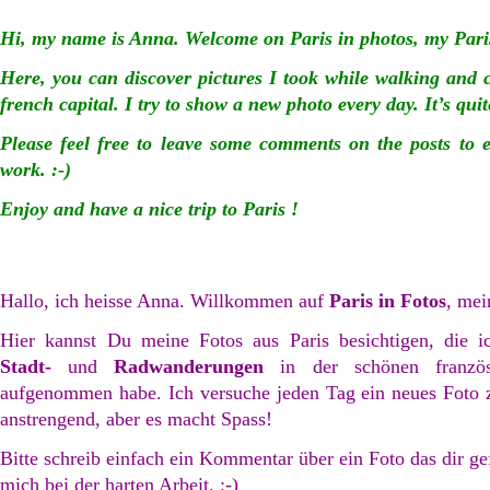
Hi, my name is Anna. Welcome on
Paris in photos
, my Pari
Here, you can discover pictures I took while
walking
and
french capital. I try to show a new photo every day. It’s qui
Please feel free to leave some comments on the posts to
work. :-)
Enjoy and have a nice trip to Paris !
Hallo, ich heisse Anna. Willkommen auf
Paris in Fotos
, mei
Hier kannst Du meine Fotos aus Paris besichtigen, die 
Stadt-
und
Radwanderungen
in der schönen französi
aufgenommen habe. Ich versuche jeden Tag ein neues Foto 
anstrengend, aber es macht Spass!
Bitte schreib einfach ein Kommentar über ein Foto das dir gefä
mich bei der harten Arbeit. ;-)