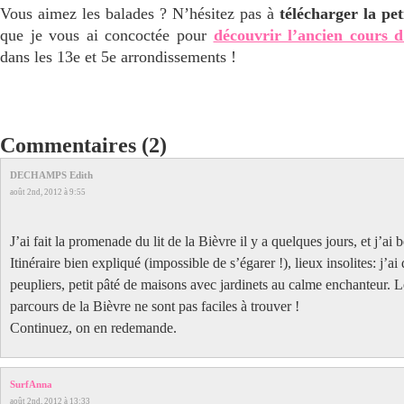
Vous aimez les balades ? N’hésitez pas à
télécharger la pet
que je vous ai concoctée pour
découvrir l’ancien cours d
dans les 13e et 5e arrondissements !
Commentaires (2)
DECHAMPS Edith
août 2nd, 2012 à 9:55
J’ai fait la promenade du lit de la Bièvre il y a quelques jours, et j’ai
Itinéraire bien expliqué (impossible de s’égarer !), lieux insolites: j’a
peupliers, petit pâté de maisons avec jardinets au calme enchanteur. L
parcours de la Bièvre ne sont pas faciles à trouver !
Continuez, on en redemande.
SurfAnna
août 2nd, 2012 à 13:33