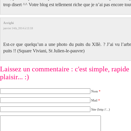
trop disert ^^ Votre blog est tellement riche que je n’ai pas encore tou
Arrighi
janvier 14th, 2014 à 13:59
Est-ce que quelqu’un a une photo du puits du XIIè. ? J’ai vu l’arbre
puits !! (Square Viviani, St Julien-le-pauvre)
Laissez un commentaire : c'est simple, rapide e
plaisir... :)
Nom
*
Mail
*
Site (http://...)