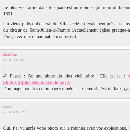
Le plus vieil arbre dans le square est un robinier (du nom du botan
1601.
Un vieux puits qui daterai du XIIe siècle est également présent dans
du chœur de Saint-Julien-le-Pauvre (Actuellement église grecque-m
Paris, avec une remarquable iconostase)
SurfAnna
mai 6th, 2011 à 16:24
@ Pascal : j’ai une photo du plus vieil arbre ! Elle est ici :
h
photos.fr/plus-vieil-arbre-de-paris/
Dommage pour les colombages repeints… même si c’est du faux, ça 
Pascal
mai 6th, 2011 à 22:51
Oui, j’ai vu après votre photo sur le robinier avec vos explications. 