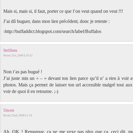
Mais si, mais si, il faut, porter ce que l’on veut quand on veut !!!
J’ai dû buguer, dans mon lien précédent, donc je retente :
-http://buffaddict.blogspot.com/search/label/Buffalos
SurfAnna
février 21st, 2009 à 10:52
Non t’as pas bugué !
J’ai juste mis un « – » devant ton lien parce qu’il n’ a rien à voir 
photos. Mais ça permet de laisser ton url accessible malgré tout aux 
voir de quoi il en retourne. ;-)
Vincent
février 22nd, 2009 à 2:16
Ah, OK ! Remarque, ça ne me vexe pas plus que ça, ceci dit, mai