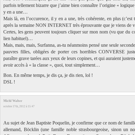
parfois tellement bizarre que j’aime bien connaître l’origine « logiqu
y en a une…
Mais là, en l’occurence, il y en a une, très cohérente, en plus (c’est t
après la semaine NON INTERNET très éprouvante que je viens de vi
Certes, les gens peuvent toujours cliquer sur mon nom (vu que du c
lien habituel)…
Mais, mais, mais, Surfanna, as-tu néanmoins pensé une seule seconde 
pauvres filles, obligées de porter ces horribles CONVERSE juste
paraître grave tarées aux yeux de leurs copines, et qui auraient justem
avoir accès à « la classe », quoi, tout simplement…
Bon. En même temps, je dis ça, je dis rien, lol !
DSL !
Michl Walter
octobre 17th, 2012 à 15:47
Au sujet de Jean Baptiste Poquelin, je confirme que ce nom de famill
allemand, Böcklin (une famille noble strasbourgeoise, sinon un 