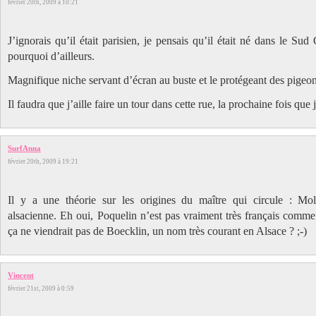
février 20th, 2009 à 10:21
J’ignorais qu’il était parisien, je pensais qu’il était né dans le Sud
pourquoi d’ailleurs.
Magnifique niche servant d’écran au buste et le protégeant des pigeon
Il faudra que j’aille faire un tour dans cette rue, la prochaine fois qu
SurfAnna
février 20th, 2009 à 19:21
Il y a une théorie sur les origines du maître qui circule : Moli
alsacienne. Eh oui, Poquelin n’est pas vraiment très français comme
ça ne viendrait pas de Boecklin, un nom très courant en Alsace ? ;-)
Vincent
février 21st, 2009 à 0:59