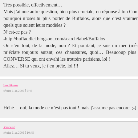
Très possible, effectivement…
Mais j’ai une autre question, bien plus cruciale, en réponse à ton C
pourquoi n’oses-tu plus porter de Buffalos, alors que c’est vraime
quels que soient leurs modèles ?
N’est-ce pas ?
-http://buffaddict.blogspot.com/search/label/Buffalos
On s’en fout, de la mode, non ? Et pourtant, je suis un mec (mê
m’éclate toujours autant, ces chaussures, quoi… Beaucoup plus 
CONVERSE qui ont envahi les trottoirs parisiens, lol !
Allez… Si tu veux, je t’en prête, lol !!!
SurfAnna
février 21st, 2009 à 9:43
Héhé… oui, la mode ce n’est pas tout ! mais j’assume pas encore. ;-)
Vincent
février 21st, 2009 à 10:45