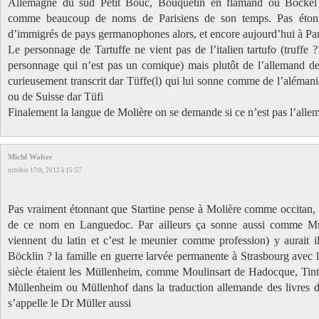
Allemagne du sud Petit Bouc, Bouquetin en flamand ou Böckel 
comme beaucoup de noms de Parisiens de son temps. Pas étonna
d’immigrés de pays germanophones alors, et encore aujourd’hui à Par
Le personnage de Tartuffe ne vient pas de l’italien tartufo (truffe ?
personnage qui n’est pas un comique) mais plutôt de l’allemand der
curieusement transcrit dar Tüffe(l) qui lui sonne comme de l’aléma
ou de Suisse dar Tüfi
Finalement la langue de Molière on se demande si ce n’est pas l’alle
Michl Walter
octobre 17th, 2012 à 15:57
Pas vraiment étonnant que Startine pense à Molière comme occitan, il
de ce nom en Languedoc. Par ailleurs ça sonne aussi comme Mü
viennent du latin et c’est le meunier comme profession) y aurait i
Böcklin ? la famille en guerre larvée permanente à Strasbourg avec 
siècle étaient les Müllenheim, comme Moulinsart de Hadocque, Tinti
Müllenheim ou Müllenhof dans la traduction allemande des livres 
s’appelle le Dr Müller aussi