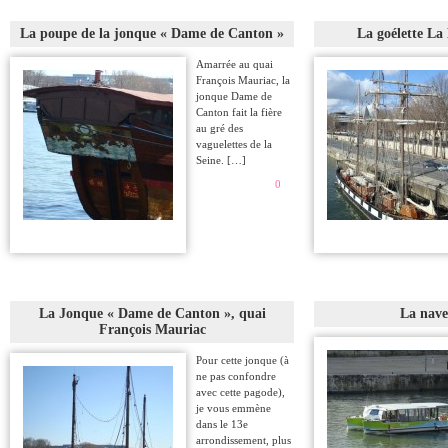
La poupe de la jonque « Dame de Canton »
La goélette La
Amarrée au quai
François Mauriac, la
jonque Dame de
Canton fait la fière
au gré des
vaguelettes de la
Seine. […]
0
La Jonque « Dame de Canton », quai
La nave
François Mauriac
Pour cette jonque (à
ne pas confondre
avec cette pagode),
je vous emmène
dans le 13e
arrondissement, plus