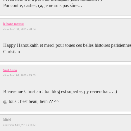
Par contre, casher, ça, je ne suis pas sûre…
le banc moussu
décembre 13th, 2009 à 20:34
Happy Hanoukahh et merci pour toues ces belles histoires parisiennes
Christian
SurfAnna
décembre 14th, 2009 à 19:05
Bienvenue Christian ! ton blog est superbe, j’y reviendrai… :)
@ tous : l’est beau, hein ?? ^^
Michl
novembre 14th, 2012 à 16:50