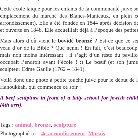
Cette école laïque pour les enfants de la communauté juive se
emplacement du marché des Blancs-Manteaux, en plein c
arrondissement). Elle a été fondée en 1844 après décision d
et ouverte en 1848. Elle accueillait déjà à l’époque des petites
Mais alors d’où vient le
bovidé bronzé
? Est-ce que ce ser
veau d’or de la Bible ? Que nenni ! En fait, c’est beaucou
mais non moins intéressant : il s’agit d’un reste du pavill
occupait l’endroit avant l’école ! :) Le bœuf (et son jum
sculpteur Edme Gaulle (1762 – 1841).
Voilà donc une photo à petite touche juive pour le début de l
Hanoukkah, qui commence ce soir !
A beef sculpture in front of a laity school for jewish chil
(4th arrt).
Tags :
animal
,
bronze
,
sculpture
Photographié ici :
4e arrondissement
,
Marais