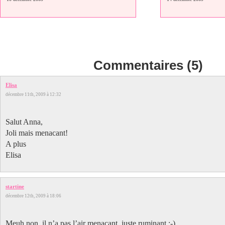
Commentaires (5)
Elisa
décembre 11th, 2009 à 12:32
Salut Anna,
Joli mais menacant!
A plus
Elisa
startine
décembre 12th, 2009 à 18:06
Meuh non, il n’a pas l’air menaçant, juste ruminant ;-)