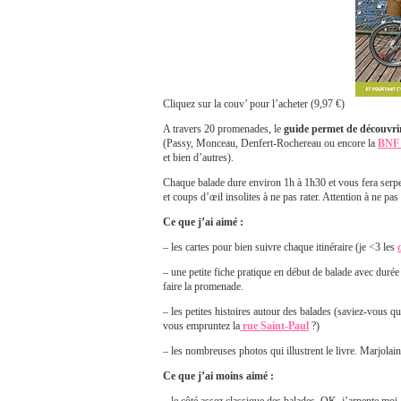
Cliquez sur la couv’ pour l’acheter (9,97 €)
A travers 20 promenades, le
guide permet de découvrir
(Passy, Monceau, Denfert-Rochereau ou encore la
BN
et bien d’autres).
Chaque balade dure environ 1h à 1h30 et vous fera serpent
et coups d’œil insolites à ne pas rater. Attention à ne 
Ce que j’ai aimé :
– les cartes pour bien suivre chaque itinéraire (je <3 les
– une petite fiche pratique en début de balade avec duré
faire la promenade.
– les petites histoires autour des balades (saviez-vous 
vous empruntez la
rue Saint-Paul
?)
– les nombreuses photos qui illustrent le livre. Marjolain
Ce que j’ai moins aimé :