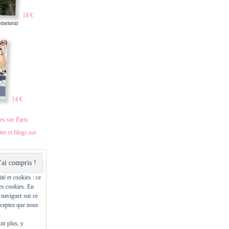
18 €
omeneur
14 €
es sur Paris
ites et blogs sur
té et cookies : ce
des cookies. En
 naviguer sur ce
cceptez que nous
.
ir plus, y