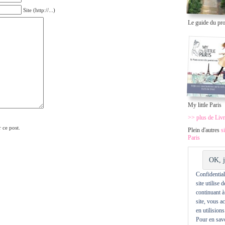
Site (http://...)
Le guide du pr
My little Paris
>> plus de Livr
 ce post.
Plein d'autres
s
Paris
Confidentiali
site utilise 
continuant à
site, vous a
en utilisions
Pour en savo