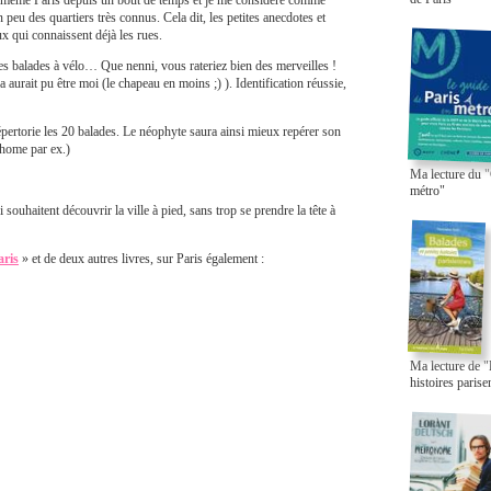
oi-même Paris depuis un bout de temps et je me considère comme
n peu des quartiers très connus. Cela dit, les petites anecdotes et
x qui connaissent déjà les rues.
 les balades à vélo… Que nenni, vous rateriez bien des merveilles !
a aurait pu être moi (le chapeau en moins ;) ). Identification réussie,
épertorie les 20 balades. Le néophyte saura ainsi mieux repérer son
home par ex.)
Ma lecture du "
métro"
souhaitent découvrir la ville à pied, sans trop se prendre la tête à
aris
» et de deux autres livres, sur Paris également :
Ma lecture de "
histoires paris