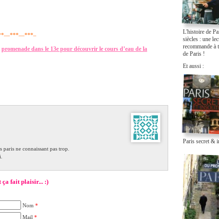
L'histoire de Pa
**—***—***–
siècles : une le
recommande à t
a
promenade dans le 13e pour découvrir le cours d’eau de la
de Paris !
Et aussi :
Paris secret & i
 paris ne connaissant pas trop.
i.
 fait plaisir... :)
Nom
*
Mail
*