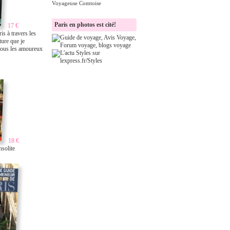
Voyageuse Comtoise
Paris en photos est cité!
17 €
ris à travers les
cture que je
ous les amoureux
18 €
nsolite