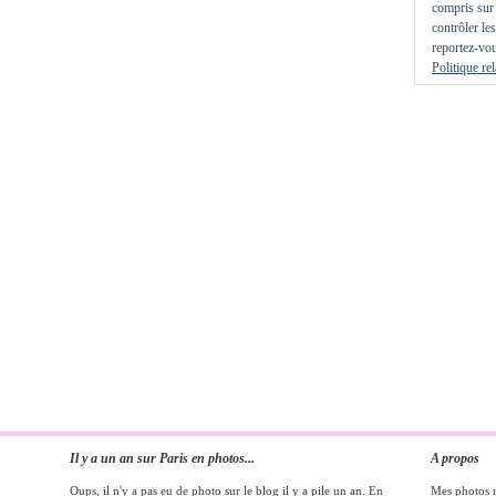
compris sur 
contrôler le
reportez-vou
Politique re
Il y a un an sur Paris en photos...
A propos
Oups, il n'y a pas eu de photo sur le blog il y a pile un an. En
Mes photos ne