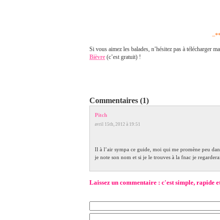
–*
Si vous aimez les balades, n’hésitez pas à télécharger m
Bièvre
(c’est gratuit) !
Commentaires (1)
Pitch
avril 15th, 2012 à 19:51
Il à l’air sympa ce guide, moi qui me promène peu dans
je note son nom et si je le trouves à la fnac je regardera
Laissez un commentaire : c'est simple, rapide et ça