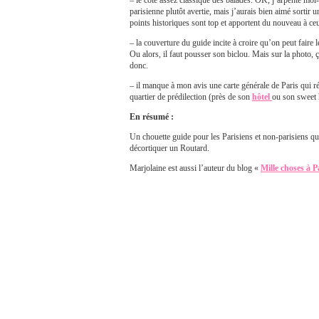
– le côté assez classique des balades. OK, j’arpente m
parisienne plutôt avertie, mais j’aurais bien aimé sortir u
points historiques sont top et apportent du nouveau à ceu
– la couverture du guide incite à croire qu’on peut faire
Ou alors, il faut pousser son biclou. Mais sur la photo, ç
donc.
– il manque à mon avis une carte générale de Paris qui r
quartier de prédilection (près de son
hôtel
ou son sweet 
En résumé :
Un chouette guide pour les Parisiens et non-parisiens qui 
décortiquer un Routard.
Marjolaine est aussi l’auteur du blog «
Mille choses à P