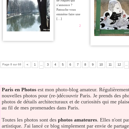
de Pâques qui
s’annonce ?
Patouche vous
emmène faire une
[…]
2
Page 8 sur 68
<
1
3
4
5
6
7
8
9
10
11
12
...
...
Paris en Photos
est mon photo-blog amateur. Régulièrement
nouvelles photos pour (re-)découvrir Paris. Je prends des ph
photos de détails architecturaux et de curiosités qui me plais
au fil de mes promenades dans Paris.
Toutes les photos sont des
photos amateures
. Elles n'ont p
artistique. J'ai lancé ce blog simplement par envie de parta