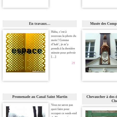
En travaux…
Musée des Compa
Haha, c’est à
nouveau la photo du
mois ! Comme
d’hab’, je m’y
prends à la dernière
minute pour prévoir
[…]
29
Promenade au Canal Saint Martin
Chevaucher à dos d
Che
Vous ne savez pas
quoi faire pour
occuper ce week-end