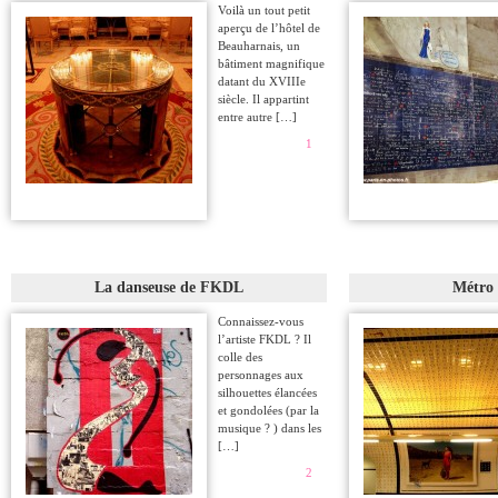
Voilà un tout petit
aperçu de l’hôtel de
Beauharnais, un
bâtiment magnifique
datant du XVIIIe
siècle. Il appartint
entre autre […]
1
La danseuse de FKDL
Métro
Connaissez-vous
l’artiste FKDL ? Il
colle des
personnages aux
silhouettes élancées
et gondolées (par la
musique ? ) dans les
[…]
2