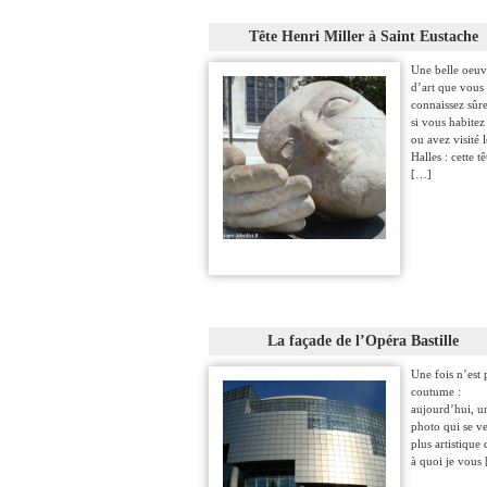
Tête Henri Miller à Saint Eustache
Une belle oeuv
d’art que vous
connaissez sûr
si vous habitez
ou avez visité l
Halles : cette tê
[…]
La façade de l’Opéra Bastille
Une fois n’est 
coutume :
aujourd’hui, u
photo qui se v
plus artistique
à quoi je vous