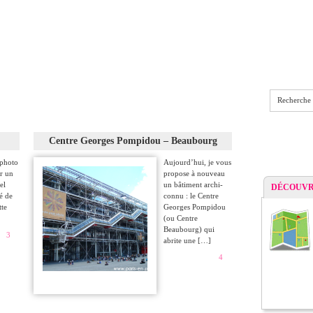
Recherche
Centre Georges Pompidou – Beaubourg
 photo
Aujourd’hui, je vous
ir un
propose à nouveau
el
un bâtiment archi-
DÉCOUVR
té de
connu : le Centre
tte
Georges Pompidou
(ou Centre
Beaubourg) qui
3
abrite une […]
4