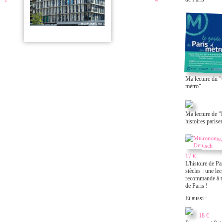
1
4
Ma lecture du "
métro"
Ma lecture de "
histoires paris
17 €
L'histoire de Pa
siècles : une le
recommande à t
de Paris !
Et aussi :
18 €