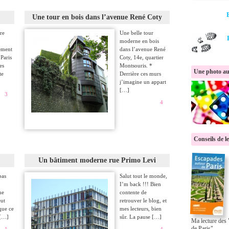
Une tour en bois dans l’avenue René Coty
re
Une belle tour
moderne en bois
ement
dans l’avenue René
 Paris
Coty, 14e, quartier
es
Montsouris. *
Une photo au
te
Derrière ces murs
j’imagine un appart
[…]
3
4
Conseils de l
Un bâtiment moderne rue Primo Levi
pas
Salut tout le monde,
I’m back !!! Bien
ne
contente de
eut
retrouver le blog, et
 que ce
mes lecteurs, bien
 […]
sûr. La pause […]
Ma lecture des
de Paris"