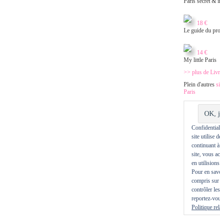
Paris secret & i
18 €
Le guide du pr
14 €
My little Paris
>> plus de Livr
Plein d'autres
s
Paris
Confidentiali
site utilise 
continuant à
site, vous a
en utilisions
Pour en savo
compris sur 
contrôler le
reportez-vou
Politique re