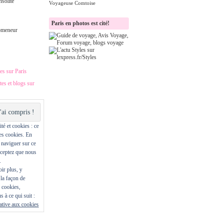
nsolite
Voyageuse Comtoise
Paris en photos est cité!
omeneur
es sur Paris
ites et blogs sur
té et cookies : ce
des cookies. En
 naviguer sur ce
cceptez que nous
.
ir plus, y
la façon de
s cookies,
s à ce qui suit :
lative aux cookies