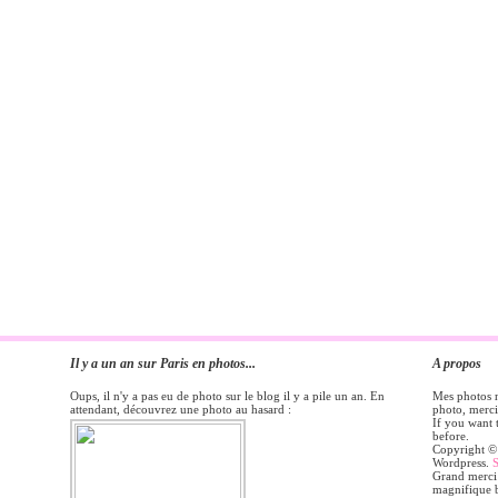
Il y a un an sur Paris en photos...
A propos
Oups, il n'y a pas eu de photo sur le blog il y a pile un an. En
Mes photos ne
attendant, découvrez une photo au hasard :
photo, merc
If you want 
before.
Copyright 
Wordpress.
Grand merci
magnifique b