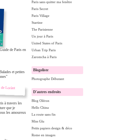
Paris sans quitter ma fenêtre
Paris Secret
Paris Village
Startine
The Parisienne
Un jour à Paris
United States of Paris
Guide de Paris en
Urban Trip Paris
Zaromcha à Paris
Blogoliste
Balades et petites
ennes"
Photographe Débutant
D'autres endroits
Blog Oléron
ris à travers les
cture que je
Hello China
ous les amoureux
La route sans fin
Miss Glu
Petits papiers design & déco
Rome en images