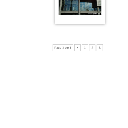
Page 3 sur 3
<
1
2
3