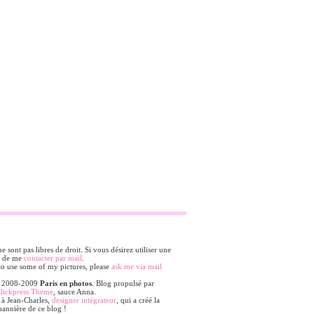
 sont pas libres de droit. Si vous désirez utiliser une
i de me
contacter par mail
.
to use some of my pictures, please
ask me via mail
© 2008-2009
Paris en photos
. Blog propulsé par
Slickpress Theme
, sauce Anna.
 à Jean-Charles,
designer intégrateur
, qui a créé la
annière de ce blog !