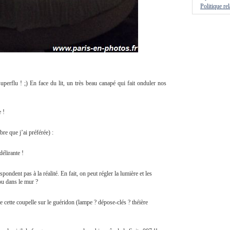
Politique re
superflu ! ;) En face du lit, un très beau canapé qui fait onduler nos
 !
bre que j’ai préférée) :
élirante !
pondent pas à la réalité. En fait, on peut régler la lumière et les
ou dans le mur ?
 cette coupelle sur le guéridon (lampe ? dépose-clés ? théière