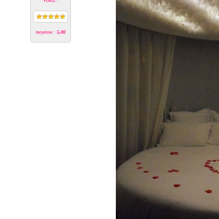
Votez !
moyenne :
5,00