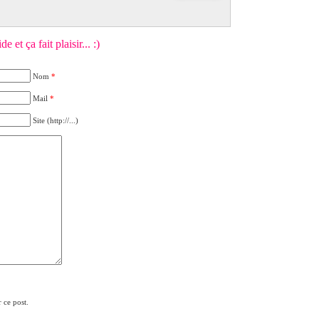
 et ça fait plaisir... :)
Nom
*
Mail
*
Site (http://...)
 ce post.