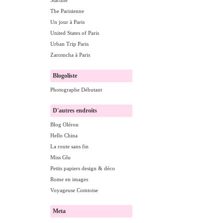
Startine
The Parisienne
Un jour à Paris
United States of Paris
Urban Trip Paris
Zaromcha à Paris
Blogoliste
Photographe Débutant
D'autres endroits
Blog Oléron
Hello China
La route sans fin
Miss Glu
Petits papiers design & déco
Rome en images
Voyageuse Comtoise
Meta