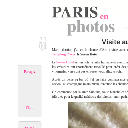
PARIS
en
photos
23
Visite 
01
2012
Mardi dernier, j’ai eu la chance d’être invitée avec
Templing Places
, le Seven Hotel
.
Le
Seven Hotel
est un hôtel à taille humaine et avec une
les créateurs ont énormément travaillé pour créer des 
« normales » ne sont pas en reste, vous allez le voir… ;-
Partagez
Après un verre au bar où j’ai pu faire connaissance 
cocktail au champagne miam miam, direction les chambres
On commence par la suite Sublime, toute blanche et dé
(désolée pour la qualité médiocre des photos : mon petit A
Pin It