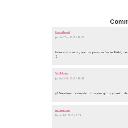
Comme
Norethrud
janvier 23rd, 2012 à 18:33
Nous avons eu le plaisir de passer au Seven Hotel, dans
:)
SurfAnna
janvier 24th, 2012 à 18:43
@ Norethrud : veinarde ! J’imagine qu’on y dort divine
paris-émoi
février 7th, 2012 à 5:19