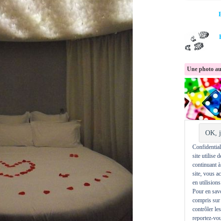
Une photo au
Confidentiali
site utilise 
continuant à
site, vous a
en utilisions
Pour en savo
compris sur 
contrôler le
reportez-vou