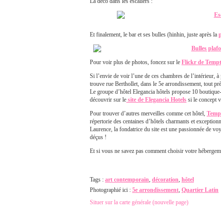
La déco dans les escaliers :
Et finalement, le bar et ses bulles (hinhin, juste après la
Pour voir plus de photos, foncez sur le
Flickr de Tempt
Si l’envie de voir l’une de ces chambres de l’intérieur, à 
trouve rue Berthollet, dans le 5e arrondissement, tout pr
Le groupe d’hôtel Elegancia hôtels propose 10 boutique-hô
découvrir sur le
site de Elegancia Hotels
si le concept v
Pour trouver d’autres merveilles comme cet hôtel,
Tempt
répertorie des centaines d’hôtels charmants et exception
Laurence, la fondatrice du site est une passionnée de voy
déçus !
Et si vous ne savez pas comment choisir votre hébergem
Tags :
art contemporain
,
décoration
,
hôtel
Photographié ici :
5e arrondissement
,
Quartier Latin
Situer sur la carte générale (nouvelle page)