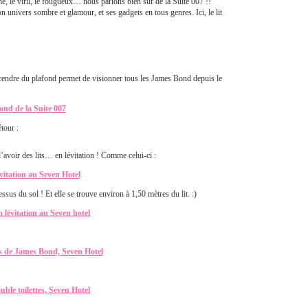
e, le viril, le fougueux… nous parlons bien sûr de la Suite 007 !!
 univers sombre et glamour, et ses gadgets en tous genres. Ici, le lit
scendre du plafond permet de visionner tous les James Bond depuis le
tour :
d’avoir des lits… en lévitation ! Comme celui-ci :
ssus du sol ! Et elle se trouve environ à 1,50 mètres du lit. :)