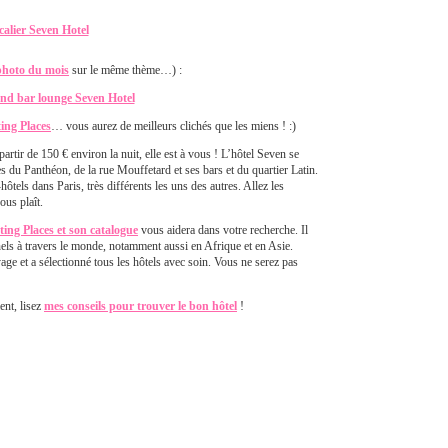
photo du mois
sur le même thème…) :
ing Places
… vous aurez de meilleurs clichés que les miens ! :)
partir de 150 € environ la nuit, elle est à vous ! L’hôtel Seven se
ès du Panthéon, de la rue Mouffetard et ses bars et du quartier Latin.
tels dans Paris, très différents les uns des autres. Allez les
ous plaît.
ing Places et son catalogue
vous aidera dans votre recherche. Il
nels à travers le monde, notamment aussi en Afrique et en Asie.
age et a sélectionné tous les hôtels avec soin. Vous ne serez pas
ent, lisez
mes conseils pour trouver le bon hôtel
!