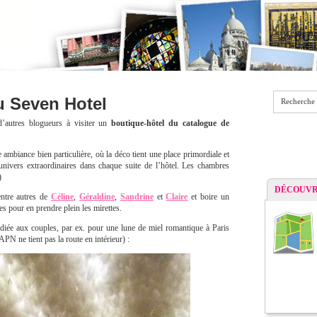
au Seven Hotel
Recherche
 d’autres blogueurs à visiter un
boutique-hôtel du catalogue de
 ambiance bien particulière, où la déco tient une place primordiale et
univers extraordinaires dans chaque suite de l’hôtel. Les chambres
)
DÉCOUVR
entre autres de
Céline
,
Géraldine
,
Sandrine
et
Claire
et boire un
 pour en prendre plein les mirettes.
diée aux couples, par ex. pour une lune de miel romantique à Paris
PN ne tient pas la route en intérieur) :