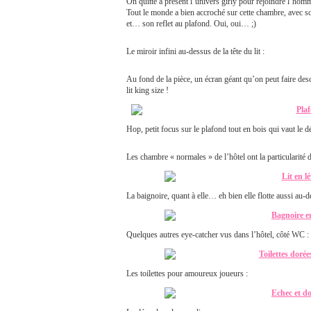
On quitte à présent l’univers girly pour rejoindre l’homm
Tout le monde a bien accroché sur cette chambre, avec son
et… son reflet au plafond. Oui, oui… ;)
Le miroir infini au-dessus de la tête du lit :
Au fond de la pièce, un écran géant qu’on peut faire de
lit king size !
Hop, petit focus sur le plafond tout en bois qui vaut le dé
Les chambre « normales » de l’hôtel ont la particularité 
La baignoire, quant à elle… eh bien elle flotte aussi au-de
Quelques autres eye-catcher vus dans l’hôtel, côté WC :
Les toilettes pour amoureux joueurs :