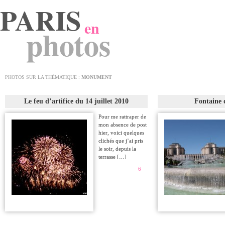
PARIS
en
photos
PHOTOS SUR LA THÉMATIQUE :
MONUMENT
Le feu d’artifice du 14 juillet 2010
Fontaine 
Pour me rattraper de
mon absence de post
hier, voici quelques
clichés que j’ai pris
le soir, depuis la
terrasse […]
6