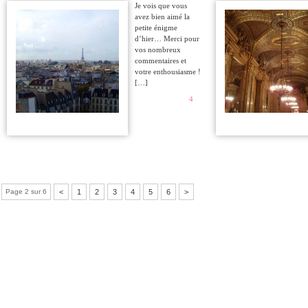
Je vois que vous
avez bien aimé la
petite énigme
d’hier… Merci pour
vos nombreux
commentaires et
votre enthousiasme !
[…]
4
Page 2 sur 6
<
1
2
3
4
5
6
>