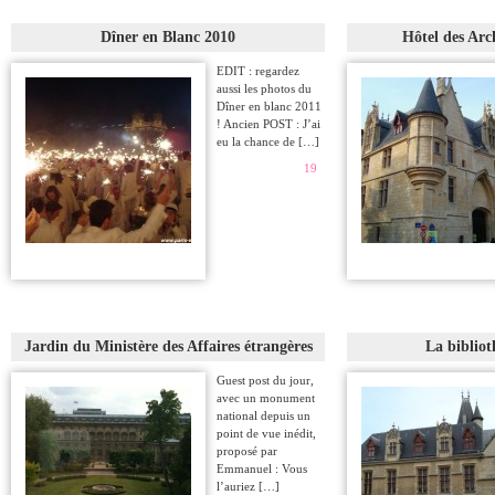
Dîner en Blanc 2010
Hôtel des Arc
EDIT : regardez
aussi les photos du
Dîner en blanc 2011
! Ancien POST : J’ai
eu la chance de […]
19
Jardin du Ministère des Affaires étrangères
La biblio
Guest post du jour,
avec un monument
national depuis un
point de vue inédit,
proposé par
Emmanuel : Vous
l’auriez […]