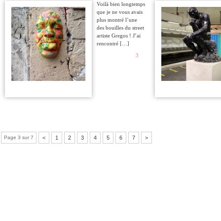
Voilà bien longtemps
que je ne vous avais
plus montré l’une
des bouilles du street
artiste Gregos ! J’ai
rencontré […]
3
Page 3 sur 7
<
1
2
3
4
5
6
7
>