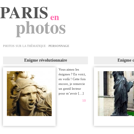
PARIS
en
photos
PHOTOS SUR LA THÉMATIQUE :
PERSONNAGE
Enigme révolutionnaire
Enigme d
Vous aimez les
énigmes ? En voici,
en voilà ! Cette fois
encore, je remercie
un gentil lecteur
pour m’avoir […]
10