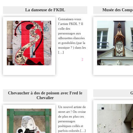
La danseuse de FKDL
Musée des Compa
Connaissez-vous
l’artiste FKDL ? Il
colle des
personnages aux
silhouettes élancées
et gondolées (par la
musique ? ) dans les
[…]
2
Chevaucher à dos de poisson avec Fred le
G
Chevalier
Un nouvel artiste de
street art ! On croise
de plus en plus ces
personnages
poétiques collés et
parfois coloriés […]